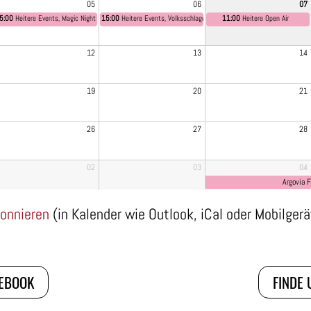
05
06
07
5:00
Heitere Events, Magic Night
15:00
Heitere Events, Volksschlager
11:00
Heitere Open Air
12
13
14
19
20
21
26
27
28
02
03
04
Argovia 
onnieren
(in Kalender wie Outlook, iCal oder Mobilger
CEBOOK
FINDE