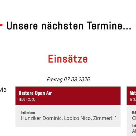

Unsere nächsten Termine...
Einsätze
Freitag 07.08.2026
wie
Heitere Open Air
Mi
11:00 - 20:30
19:3
Teilnehmer
Or
Hunziker Dominic, Lodico Nico, Zimmerli Thomas, 
C
Te
A