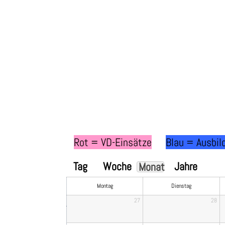
Rot = VD-Einsätze
Blau = Ausbil
Tag
Woche
Jahre
Monat
Montag
Dienstag
27
28