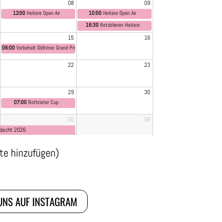
08
09
12:00
Heitere Open Air
10:00
Heitere Open Air
16:30
Retablieren Heitere
15
16
06:00
Vorbehalt Oldtimer Grand Prix
22
23
29
30
07:00
Rothrister Cup
05
06
Fäscht 2026
äte hinzufügen)
 UNS AUF INSTAGRAM