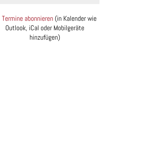
Termine abonnieren
(in Kalender wie
Outlook, iCal oder Mobilgeräte
hinzufügen)
aylab Natnael, Hofer Mike, Hunkeler Lana, Hutzmann Pascale,
ike, Hunkeler Lana, Hutzmann Pascale, Leka Lorena, Murati 