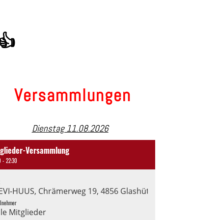
 👍
Versammlungen
Dienstag 11.08.2026
tglieder-Versammlung
0 - 22:30
t
Abu-Rzhaili Kateryna, Berisha Sarah, Cosi Emanuele, Haas D
EVI-HUUS, Chrämerweg 19, 4856 Glashütten
ilnehmer
lle Mitglieder