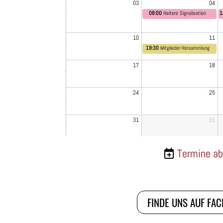
03
04
08:00
Heitere Signalisation
1
10
11
19:30
Mitglieder-Versammlung
17
18
24
25
31
01
Termine ab
FINDE UNS AUF FA