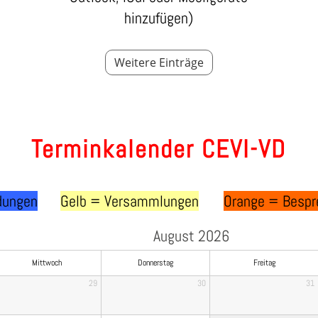
hinzufügen)
Weitere Einträge
Terminkalender CEVI-VD
dungen
Gelb = Versammlungen
Orange = Besp
August 2026
Mittwoch
Donnerstag
Freitag
29
30
31