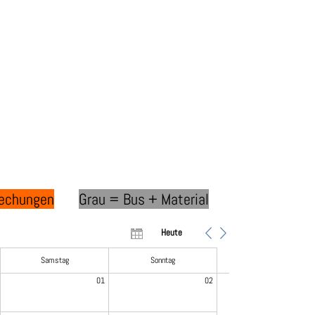
rechungen
Grau = Bus + Material
Heute
Samstag
Sonntag
01
02