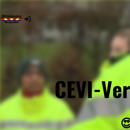
CEVI-Ver
😍