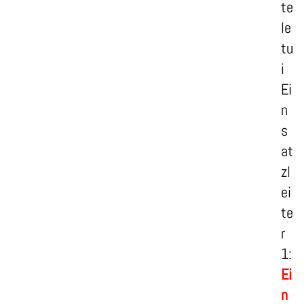
te
le
tu
i
Ei
n
s
at
zl
ei
te
r
1:
Ei
n