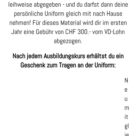
leihweise abgegeben - und du darfst dann deine
persönliche Uniform gleich mit nach Hause
nehmen! Für dieses Material wird dir im ersten
Jahr eine Gebühr von CHF 300.- vom VD-Lohn
abgezogen.
Nach jedem Ausbildungskurs erhältst du ein
Geschenk zum Tragen an der Uniform:
N
e
u
m
it
gl
ie