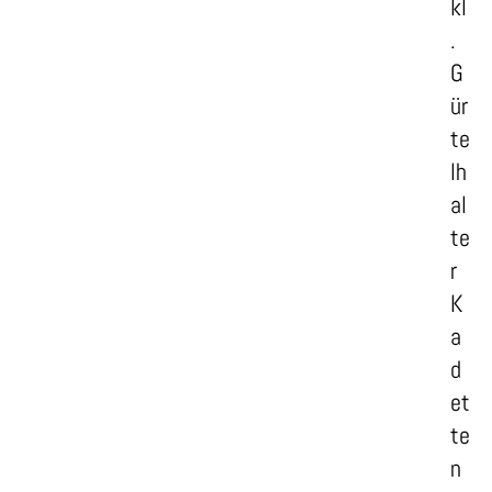
kl
.
G
ür
te
lh
al
te
r
K
a
d
et
te
n