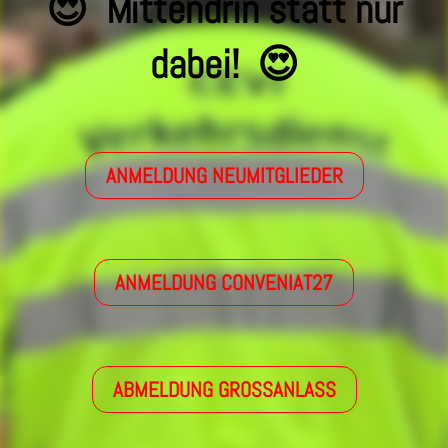
😍 Mittendrin statt nur
dabei! 😍
ANMELDUNG NEUMITGLIEDER
ANMELDUNG CONVENIAT27
ABMELDUNG GROSSANLASS