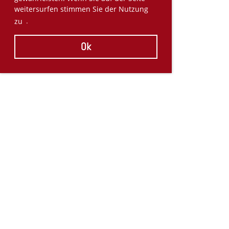
weitersurfen stimmen Sie der Nutzung
zu
.
Ok